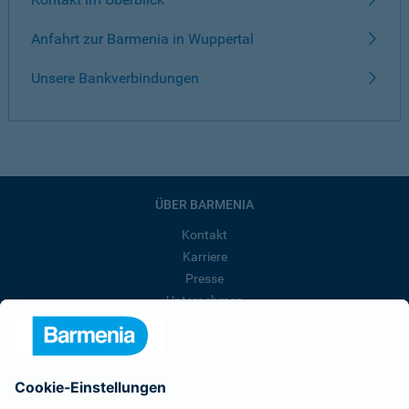
Anfahrt zur Barmenia in Wuppertal
Unsere Bankverbindungen
ÜBER BARMENIA
Kontakt
Karriere
Presse
Unternehmen
Anfahrt
Affiliate-Partner werden
Barmenia ist Teil der BarmeniaGothaer
BELIEBTE SEITEN