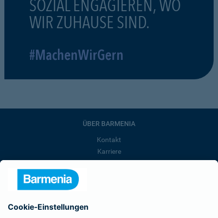
SOZIAL ENGAGIEREN, WO
WIR ZUHAUSE SIND.
#MachenWirGern
ÜBER BARMENIA
Kontakt
Karriere
Presse
Unternehmen
Anfahrt
Affiliate-Partner werden
Barmenia ist Teil der BarmeniaGothaer